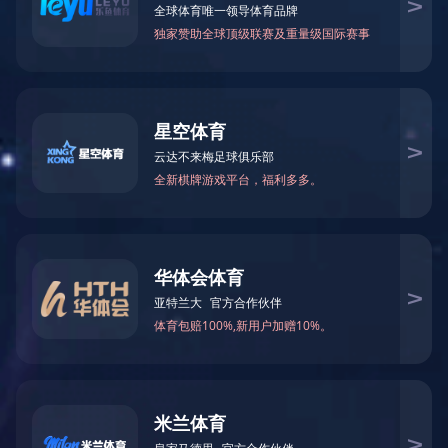
安全无线网络建设方案
智能化机房建设及动环监测
分支组网及移动办公
智能化组网解决方案
新闻资讯

新闻资讯
进一步了解

OD官方版网站登录入口
行业新闻
工程案例
