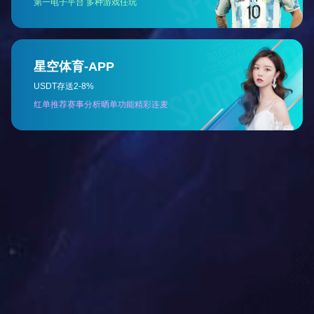
综合布线系统是智能化办公室建设数字化信息系统基础设施，
是将所有语音、数据等系统进行统一的规划设计的结构化布线
系统，为办公提供信息化、智能化的物质介质，支持将来语
音、数据、图文、多媒体等综合应用。
对于现代化的大楼来说，采用了一系列高质量的标准材料，以