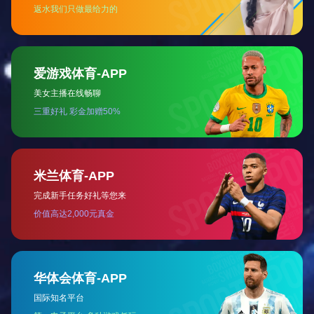

弱电系统建设及智能化系统
分类：
解决方案
发布时间：
2022-07-29 15:49:25
访问量：
0
概要:
概要:
详情